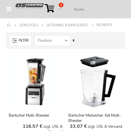
Artikel
0
Navigation
Cart
umschalten
BLENDER
SONSTIGES
GETRÄNKE & BARGERÄTE
In
FILTER
absteigender
Reihenfolge
Bartscher Multi-Blender
Bartscher Mixbecher-Set Multi-
Blender
116,57 €
33,07 €
zzgl. USt. &
zzgl. USt. & Versand