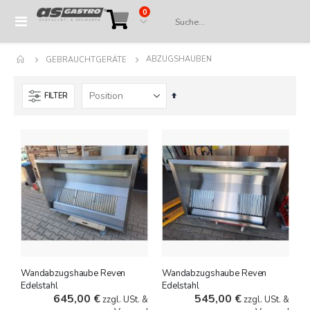
Artikel
0
Navigation
Cart
umschalten
ABZUGSHAUBEN
GEBRAUCHTGERÄTE
In
FILTER
absteigender
Reihenfolge
Wandabzugshaube Reven
Wandabzugshaube Reven
Edelstahl
Edelstahl
645,00 €
545,00 €
zzgl. USt. &
zzgl. USt. &