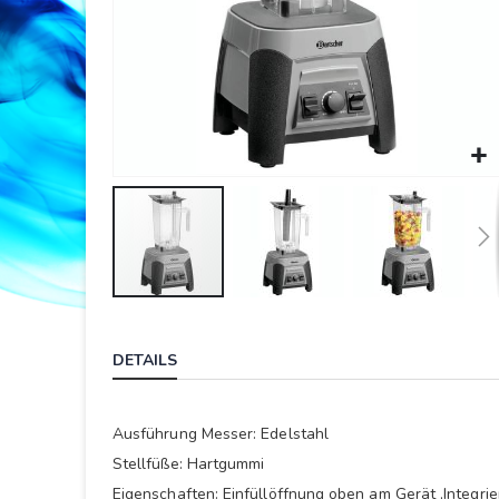
Springe
zum
DETAILS
Anfang
der
Bildergalerie
Ausführung Messer: Edelstahl
Stellfüße: Hartgummi
Eigenschaften: Einfüllöffnung oben am Gerät ,Integrie