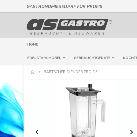
GASTRONOMIEBEDARF FÜR PROFIS
Direkt
zum
Inhalt
HOME
EDELSTAHLMÖBEL
GEBRAUCHTGERÄTE
KOCHT
BARTSCHER BLENDER PRO 2,5L
Springe
zum
Ende
der
Bildergalerie