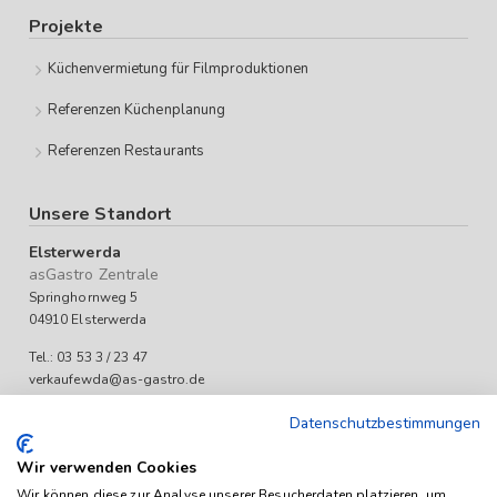
Projekte
Küchenvermietung für Filmproduktionen
Referenzen Küchenplanung
Referenzen Restaurants
Unsere Standort
Elsterwerda
asGastro Zentrale
Springhornweg 5
04910 Elsterwerda
Tel.: 03 53 3 / 23 47
verkaufewda@as-gastro.de
Öffnungszeiten:
Datenschutzbestimmungen
Mo-Fr 09:00 bis 17:00 Uhr
Wir verwenden Cookies
Wir können diese zur Analyse unserer Besucherdaten platzieren, um