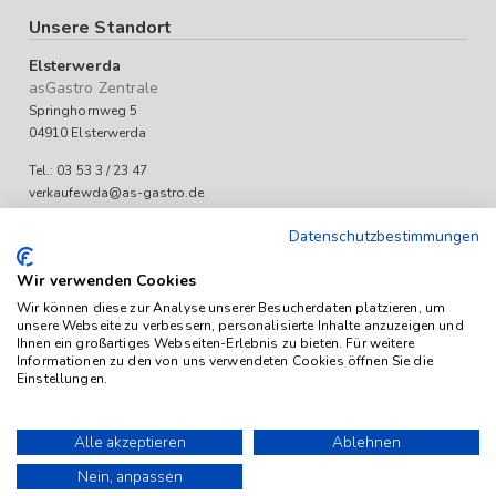
Unsere Standort
Elsterwerda
asGastro Zentrale
Springhornweg 5
04910 Elsterwerda
Tel.: 03 53 3 / 23 47
verkaufewda@as-gastro.de
Öffnungszeiten:
Datenschutzbestimmungen
Mo-Fr 09:00 bis 17:00 Uhr
Wir verwenden Cookies
Wir können diese zur Analyse unserer Besucherdaten platzieren, um
unsere Webseite zu verbessern, personalisierte Inhalte anzuzeigen und
Ihnen ein großartiges Webseiten-Erlebnis zu bieten. Für weitere
Informationen zu den von uns verwendeten Cookies öffnen Sie die
Einstellungen.
Das Angebot von as-Gastro richtet sich ausschließlich an
Unternehmen (iSd. § 14 Abs. 1 BGB). Alle Preise sind Stückpreise
Alle akzeptieren
Ablehnen
und verstehen sich netto zzgl. geltender gesetzl. USt.
Nein, anpassen