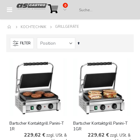
Artikel
0
Navigation
Cart
umschalten
GRILLGERÄTE
KOCHTECHNIK
In
FILTER
absteigender
Reihenfolge
Bartscher Kontaktgrill Panini-T
Bartscher Kontaktgrill Panini-T
1R
1GR
229,62 €
229,62 €
zzgl. USt. &
zzgl. USt. &