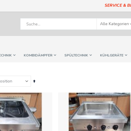
SERVICE & 
ECHNIK
KOMBIDÄMPFER
SPÜLTECHNIK
KÜHLGERÄTE
In
absteigender
Reihenfolge