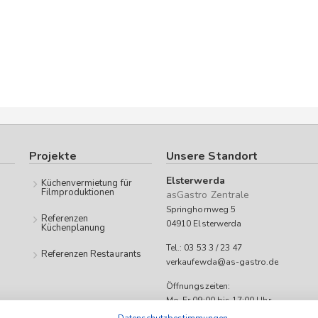
Projekte
Unsere Standort
Elsterwerda
Küchenvermietung für
Filmproduktionen
asGastro Zentrale
Springhornweg 5
Referenzen
04910 Elsterwerda
Küchenplanung
Tel.: 03 53 3 / 23 47
Referenzen Restaurants
verkaufewda@as-gastro.de
Öffnungszeiten:
Mo-Fr 09:00 bis 17:00 Uhr