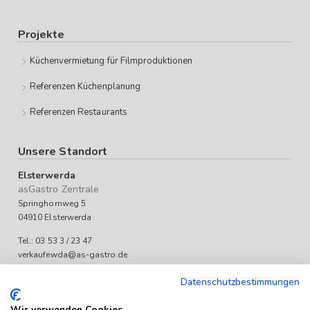
Projekte
Küchenvermietung für Filmproduktionen
Referenzen Küchenplanung
Referenzen Restaurants
Unsere Standort
Elsterwerda
asGastro Zentrale
Springhornweg 5
04910 Elsterwerda
Tel.: 03 53 3 / 23 47
verkaufewda@as-gastro.de
Öffnungszeiten:
Datenschutzbestimmungen
Mo-Fr 09:00 bis 17:00 Uhr
Wir verwenden Cookies