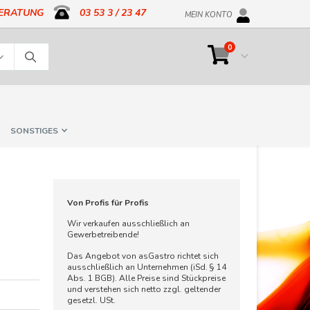
BERATUNG
03 53 3 / 23 47
MEIN KONTO
Artikel
0
Cart
Suche
SONSTIGES
7
Von Profis für Profis
Wir verkaufen ausschließlich an
Gewerbetreibende!
Das Angebot von asGastro richtet sich
ausschließlich an Unternehmen (iSd. § 14
Abs. 1 BGB). Alle Preise sind Stückpreise
und verstehen sich netto zzgl. geltender
gesetzl. USt.