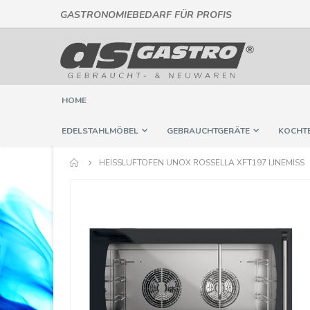
GASTRONOMIEBEDARF FÜR PROFIS
Direkt
zum
Inhalt
HOME
EDELSTAHLMÖBEL
GEBRAUCHTGERÄTE
KOCHT
HEISSLUFTOFEN UNOX ROSSELLA XFT197 LINEMISS
Springe
zum
Ende
der
Bildergalerie