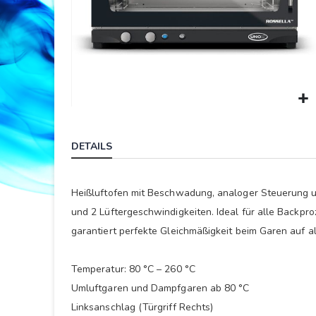
Springe
zum
DETAILS
Anfang
der
Bildergalerie
Heißluftofen mit Beschwadung, analoger Steuerung u
und 2 Lüftergeschwindigkeiten. Ideal für alle Backpr
garantiert perfekte Gleichmäßigkeit beim Garen auf a
Temperatur: 80 °C – 260 °C
Umluftgaren und Dampfgaren ab 80 °C
Linksanschlag (Türgriff Rechts)