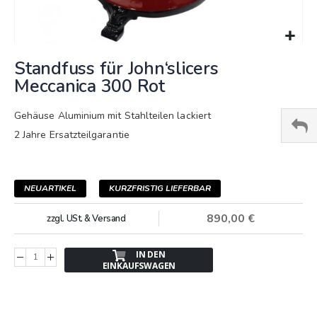
Springe
Standfuss für John‘slicers
zum
Anfang
Meccanica 300 Rot
der
Bildergalerie
Gehäuse Aluminium mit Stahlteilen lackiert
2 Jahre Ersatzteilgarantie
NEUARTIKEL
KURZFRISTIG LIEFERBAR
890,00 €
zzgl. USt. & Versand
IN DEN
EINKAUFSWAGEN