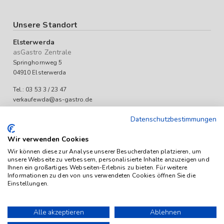
Unsere Standort
Elsterwerda
asGastro Zentrale
Springhornweg 5
04910 Elsterwerda
Tel.: 03 53 3 / 23 47
verkaufewda@as-gastro.de
Öffnungszeiten:
Datenschutzbestimmungen
Mo-Fr 09:00 bis 17:00 Uhr
Wir verwenden Cookies
Wir können diese zur Analyse unserer Besucherdaten platzieren, um
unsere Webseite zu verbessern, personalisierte Inhalte anzuzeigen und
Ihnen ein großartiges Webseiten-Erlebnis zu bieten. Für weitere
Informationen zu den von uns verwendeten Cookies öffnen Sie die
Einstellungen.
Das Angebot von as-Gastro richtet sich ausschließlich an
Unternehmen (iSd. § 14 Abs. 1 BGB). Alle Preise sind Stückpreise
Alle akzeptieren
Ablehnen
und verstehen sich netto zzgl. geltender gesetzl. USt.