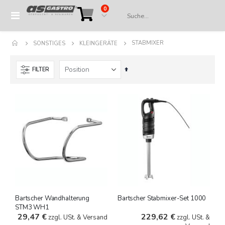
Artikel
0
Navigation
Cart
umschalten
STABMIXER
SONSTIGES
KLEINGERÄTE
In
FILTER
absteigender
Reihenfolge
Bartscher Wandhalterung
Bartscher Stabmixer-Set 1000
STM3 WH1
29,47 €
229,62 €
zzgl. USt. & Versand
zzgl. USt. &