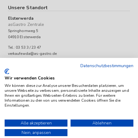
Unsere Standort
Elsterwerda
asGastro Zentrale
Springhornweg 5
04910 Elsterwerda
Tel.: 03 53 3 / 23 47
verkaufewda@as-gastro.de
Öffnungszeiten:
Datenschutzbestimmungen
Mo-Fr 09:00 bis 17:00 Uhr
Wir verwenden Cookies
Wir können diese zur Analyse unserer Besucherdaten platzieren, um
unsere Webseite zu verbessern, personalisierte Inhalte anzuzeigen und
Ihnen ein großartiges Webseiten-Erlebnis zu bieten. Für weitere
Informationen zu den von uns verwendeten Cookies öffnen Sie die
Einstellungen.
Das Angebot von as-Gastro richtet sich ausschließlich an
Unternehmen (iSd. § 14 Abs. 1 BGB). Alle Preise sind Stückpreise
Alle akzeptieren
Ablehnen
und verstehen sich netto zzgl. geltender gesetzl. USt.
Nein, anpassen