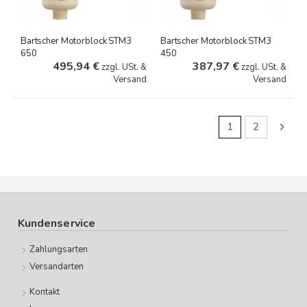
Bartscher Motorblock STM3
Bartscher Motorblock STM3
650
450
495,94 €
387,97 €
zzgl. USt. &
zzgl. USt. &
Versand
Versand
Seite
Sie lesen gerad
Seite
Seit
Weit
1
2
Kundenservice
Zahlungsarten
Versandarten
Kontakt