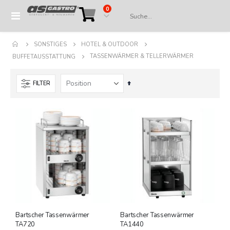
Artikel
0
Navigation
Cart
umschalten
SONSTIGES
HOTEL & OUTDOOR
TASSENWÄRMER & TELLERWÄRMER
BUFFETAUSSTATTUNG
In
FILTER
absteigender
Reihenfolge
Bartscher Tassenwärmer
Bartscher Tassenwärmer
TA720
TA1440