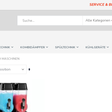
SERVICE & 
ECHNIK
KOMBIDÄMPFER
SPÜLTECHNIK
KÜHLGERÄTE
H MASCHINEN
In
absteigender
Reihenfolge