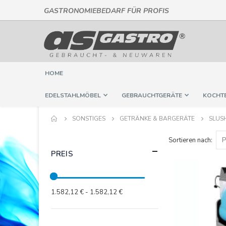
GASTRONOMIEBEDARF FÜR PROFIS
Direkt
zum
Inhalt
HOME
EDELSTAHLMÖBEL
GEBRAUCHTGERÄTE
KOCHT
SONSTIGES
GETRÄNKE & BARGERÄTE
SLUS
Sortieren nach
PREIS
1.582,12 € - 1.582,12 €