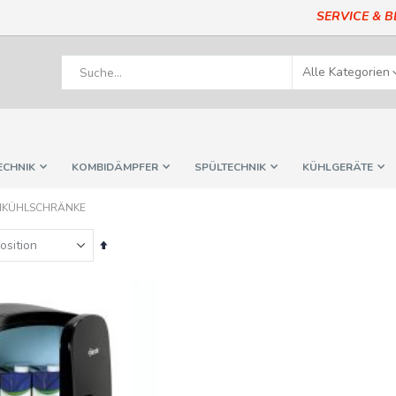
SERVICE & 
ECHNIK
KOMBIDÄMPFER
SPÜLTECHNIK
KÜHLGERÄTE
HKÜHLSCHRÄNKE
In
absteigender
Reihenfolge