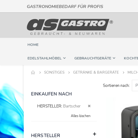
GASTRONOMIEBEDARF FÜR PROFIS
Direkt
zum
Inhalt
HOME
EDELSTAHLMÖBEL
GEBRAUCHTGERÄTE
KOCHT
SONSTIGES
GETRÄNKE & BARGERÄTE
MILC
Sortieren nach
EINKAUFEN NACH
Diesen
HERSTELLER
Bartscher
Artikel
Alles löschen
entfernen
HERSTELLER