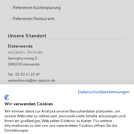
Referenzen Küchenplanung
Referenzen Restaurants
Unsere Standort
Elsterwerda
asGastro Zentrale
Springhornweg 5
04910 Elsterwerda
Tel.: 03 53 3 / 23 47
verkaufewda@as-gastro.de
Öffnungszeiten:
Datenschutzbestimmungen
Mo-Fr 09:00 bis 17:00 Uhr
Wir verwenden Cookies
Wir können diese zur Analyse unserer Besucherdaten platzieren, um
unsere Webseite zu verbessern, personalisierte Inhalte anzuzeigen und
Ihnen ein großartiges Webseiten-Erlebnis zu bieten. Für weitere
Informationen zu den von uns verwendeten Cookies öffnen Sie die
Einstellungen.
Das Angebot von as-Gastro richtet sich ausschließlich an