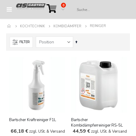
Artikel
0
Navigation
Cart
umschalten
REINIGER
KOCHTECHNIK
KOMBIDÄMPFER
In
FILTER
absteigender
Reihenfolge
Bartscher Kraftreiniger F1L
Bartscher
Kombidämpferreiniger RS-5L
66,18 €
44,59 €
zzgl. USt. & Versand
zzgl. USt. & Versand