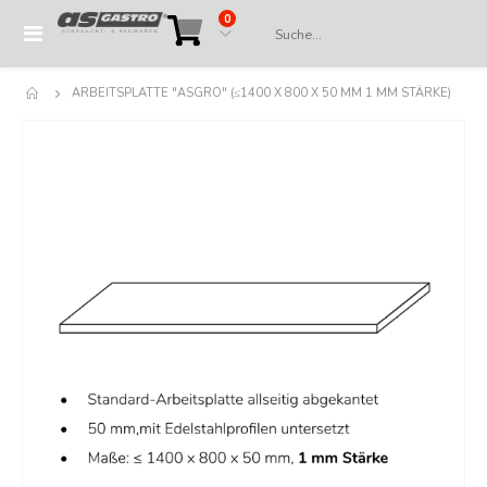
Artikel
0
Navigation
Cart
umschalten
ARBEITSPLATTE "ASGRO" (≤1400 X 800 X 50 MM 1 MM STÄRKE)
Springe
zum
Ende
der
Bildergalerie