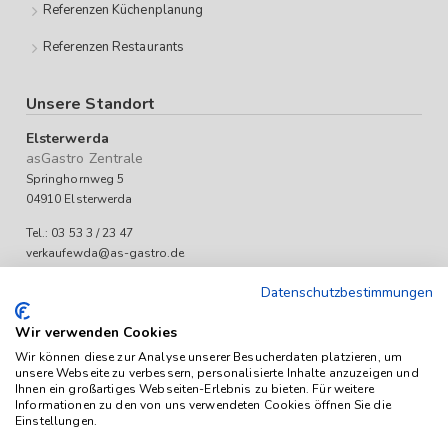
Referenzen Küchenplanung
Referenzen Restaurants
Unsere Standort
Elsterwerda
asGastro Zentrale
Springhornweg 5
04910 Elsterwerda
Tel.: 03 53 3 / 23 47
verkaufewda@as-gastro.de
Öffnungszeiten:
Datenschutzbestimmungen
Mo-Fr 09:00 bis 17:00 Uhr
Wir verwenden Cookies
Wir können diese zur Analyse unserer Besucherdaten platzieren, um
unsere Webseite zu verbessern, personalisierte Inhalte anzuzeigen und
Ihnen ein großartiges Webseiten-Erlebnis zu bieten. Für weitere
Informationen zu den von uns verwendeten Cookies öffnen Sie die
Einstellungen.
Das Angebot von as-Gastro richtet sich ausschließlich an