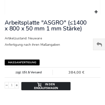
Springe
Arbeitsplatte "ASGRO" (≤1400
zum
Anfang
x 800 x 50 mm 1 mm Stärke)
der
Bildergalerie
Artikelzustand: Neuware
Anfertigung nach ihren Maßangaben
MASSANFERTIGUNG
384,00 €
zzgl. USt. & Versand
IN DEN
EINKAUFSWAGEN