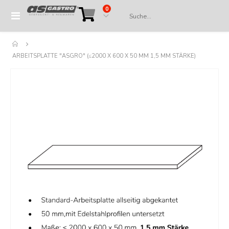
Artikel
0
Navigation
Cart
umschalten
ARBEITSPLATTE "ASGRO" (≤2000 X 600 X 50 MM 1,5 MM STÄRKE)
Springe
zum
Ende
der
Bildergalerie