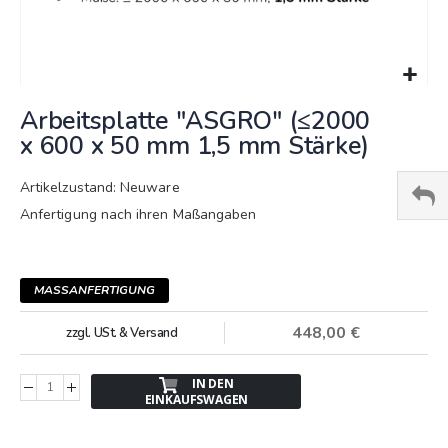
Springe
Arbeitsplatte "ASGRO" (≤2000
zum
Anfang
x 600 x 50 mm 1,5 mm Stärke)
der
Bildergalerie
Artikelzustand: Neuware
Anfertigung nach ihren Maßangaben
MASSANFERTIGUNG
448,00 €
zzgl. USt. & Versand
IN DEN
EINKAUFSWAGEN