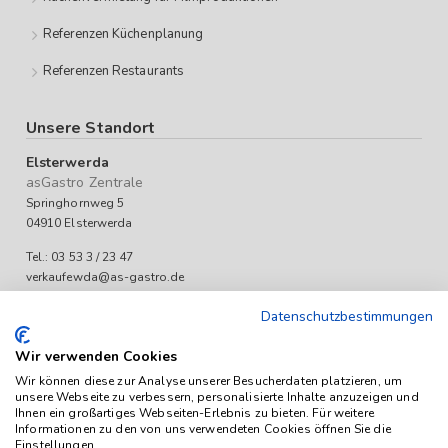
Referenzen Küchenplanung
Referenzen Restaurants
Unsere Standort
Elsterwerda
asGastro Zentrale
Springhornweg 5
04910 Elsterwerda
Tel.: 03 53 3 / 23 47
verkaufewda@as-gastro.de
Öffnungszeiten:
Datenschutzbestimmungen
Mo-Fr 09:00 bis 17:00 Uhr
Wir verwenden Cookies
Wir können diese zur Analyse unserer Besucherdaten platzieren, um
unsere Webseite zu verbessern, personalisierte Inhalte anzuzeigen und
Ihnen ein großartiges Webseiten-Erlebnis zu bieten. Für weitere
Informationen zu den von uns verwendeten Cookies öffnen Sie die
Einstellungen.