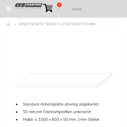
Artikel
0
Navigation
Cart
umschalten
ARBEITSPLATTE "ASGRO" (≤1500 X 600 X 50 MM)
Springe
zum
Ende
der
Bildergalerie