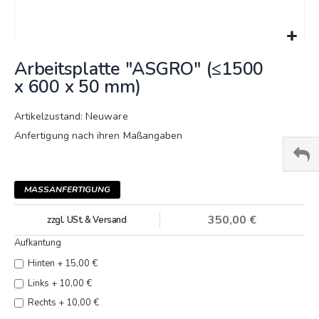
Springe
Arbeitsplatte "ASGRO" (≤1500
zum
Anfang
x 600 x 50 mm)
der
Bildergalerie
Artikelzustand: Neuware
Anfertigung nach ihren Maßangaben
MASSANFERTIGUNG
350,00 €
zzgl. USt. & Versand
Aufkantung
Hinten
+
15,00 €
Links
+
10,00 €
Rechts
+
10,00 €