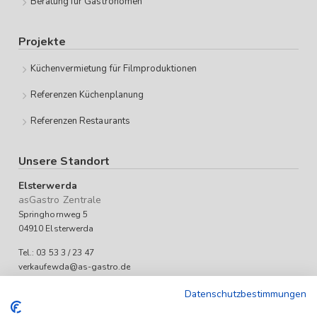
Beratung für Gastronomen
Projekte
Küchenvermietung für Filmproduktionen
Referenzen Küchenplanung
Referenzen Restaurants
Unsere Standort
Elsterwerda
asGastro Zentrale
Springhornweg 5
04910 Elsterwerda
Tel.: 03 53 3 / 23 47
verkaufewda@as-gastro.de
Öffnungszeiten:
Datenschutzbestimmungen
Mo-Fr 09:00 bis 17:00 Uhr