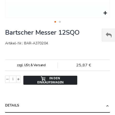
Springe
Bartscher Messer 12SQO
zum
Anfang
der
Artikel-Nr.: BAR-A370204
Bildergalerie
25,87 €
zzgl. USt. & Versand
IN DEN
EINKAUFSWAGEN
DETAILS