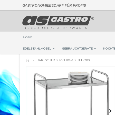
GASTRONOMIEBEDARF FÜR PROFIS
Direkt
zum
Inhalt
HOME
EDELSTAHLMÖBEL
GEBRAUCHTGERÄTE
KOCHT
BARTSCHER SERVIERWAGEN TS200
Springe
zum
Ende
der
Bildergalerie