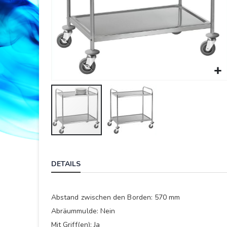
Springe
zum
DETAILS
Anfang
der
Bildergalerie
Abstand zwischen den Borden: 570 mm
Abräummulde: Nein
Mit Griff(en): Ja