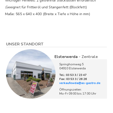
Wichtiger Hinweis: 2 getrennte Steckdosen erforderlich
,Geeignet für Frittieröl und Stangenfett (Blockfett)
Maße: 565 x 640 x 400 (Breite x Tiefe x Höhe in mm)
UNSER STANDORT
Elsterwerda
- Zentrale
Springhornweg 5
04910 Elsterwerda
Tel.: 03 53 3 / 23 47
Fax: 03 53 3 / 26 26
verkaufewda@as-gastro.de
Öffnungszeiten:
Mo-Fr 09:00 bis 17:00 Uhr