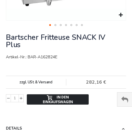
Springe
Bartscher Fritteuse SNACK IV
zum
Anfang
Plus
der
Bildergalerie
Artikel-Nr.: BAR-A162824E
282,16 €
zzgl. USt. & Versand
IN DEN
EINKAUFSWAGEN
DETAILS