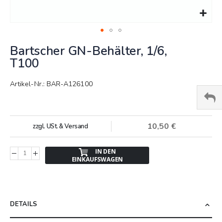
Springe
Bartscher GN-Behälter, 1/6,
zum
Anfang
T100
der
Bildergalerie
Artikel-Nr.: BAR-A126100
10,50 €
zzgl. USt. & Versand
IN DEN
EINKAUFSWAGEN
DETAILS