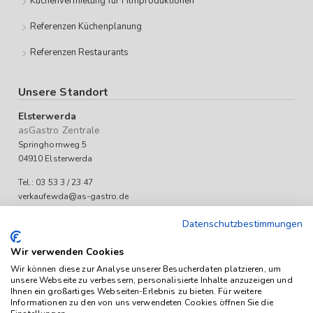
Küchenvermietung für Filmproduktionen
Referenzen Küchenplanung
Referenzen Restaurants
Unsere Standort
Elsterwerda
asGastro Zentrale
Springhornweg 5
04910 Elsterwerda
Tel.: 03 53 3 / 23 47
verkaufewda@as-gastro.de
Öffnungszeiten:
Datenschutzbestimmungen
Mo-Fr 09:00 bis 17:00 Uhr
Wir verwenden Cookies
Wir können diese zur Analyse unserer Besucherdaten platzieren, um
unsere Webseite zu verbessern, personalisierte Inhalte anzuzeigen und
Ihnen ein großartiges Webseiten-Erlebnis zu bieten. Für weitere
Informationen zu den von uns verwendeten Cookies öffnen Sie die