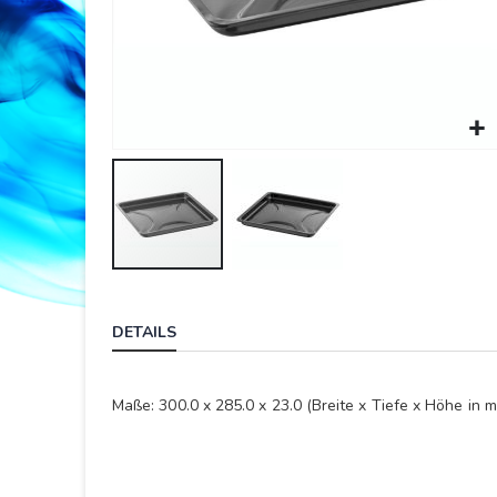
Springe
zum
DETAILS
Anfang
der
Bildergalerie
Maße: 300.0 x 285.0 x 23.0 (Breite x Tiefe x Höhe in 