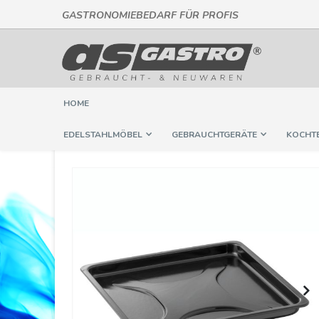
GASTRONOMIEBEDARF FÜR PROFIS
Direkt
zum
Inhalt
HOME
EDELSTAHLMÖBEL
GEBRAUCHTGERÄTE
KOCHT
Springe
zum
Ende
der
Bildergalerie