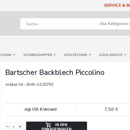
SERVICE & 
ECHNIK
KOMBIDÄMPFER
SPÜLTECHNIK
KÜHLGERÄTE
Bartscher Backblech Piccolino
Artikel-Nr.: BAR-A120793
7,50 €
zzgl. USt. & Versand
IN DEN
EINKAUFSWAGEN