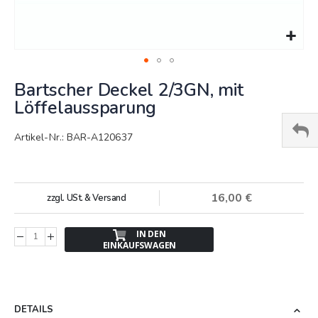
Springe
Bartscher Deckel 2/3GN, mit
zum
Anfang
Löffelaussparung
der
Bildergalerie
Artikel-Nr.: BAR-A120637
16,00 €
zzgl. USt. & Versand
IN DEN
EINKAUFSWAGEN
DETAILS