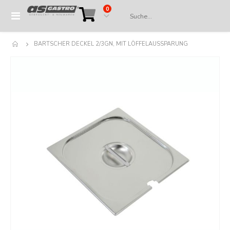
Artikel
0
Navigation
Cart
umschalten
BARTSCHER DECKEL 2/3GN, MIT LÖFFELAUSSPARUNG
Springe
zum
Ende
der
Bildergalerie