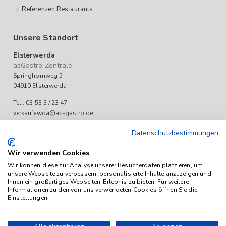
Referenzen Restaurants
Unsere Standort
Elsterwerda
asGastro Zentrale
Springhornweg 5
04910 Elsterwerda
Tel.: 03 53 3 / 23 47
verkaufewda@as-gastro.de
Öffnungszeiten:
Datenschutzbestimmungen
Mo-Fr 09:00 bis 17:00 Uhr
Wir verwenden Cookies
Wir können diese zur Analyse unserer Besucherdaten platzieren, um
unsere Webseite zu verbessern, personalisierte Inhalte anzuzeigen und
Ihnen ein großartiges Webseiten-Erlebnis zu bieten. Für weitere
Informationen zu den von uns verwendeten Cookies öffnen Sie die
Einstellungen.
Das Angebot von as-Gastro richtet sich ausschließlich an
Unternehmen (iSd. § 14 Abs. 1 BGB). Alle Preise sind Stückpreise