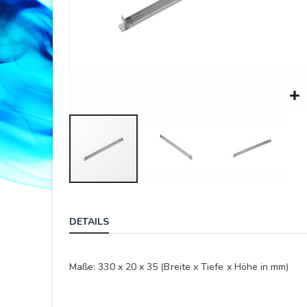
Springe
zum
DETAILS
Anfang
der
Bildergalerie
Maße: 330 x 20 x 35 (Breite x Tiefe x Höhe in mm)