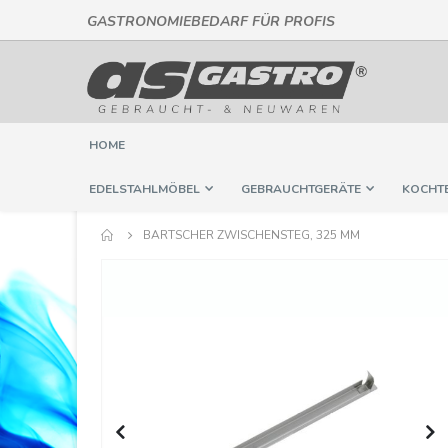
GASTRONOMIEBEDARF FÜR PROFIS
Direkt
zum
Inhalt
HOME
EDELSTAHLMÖBEL
GEBRAUCHTGERÄTE
KOCHT
BARTSCHER ZWISCHENSTEG, 325 MM
Springe
zum
Ende
der
Bildergalerie