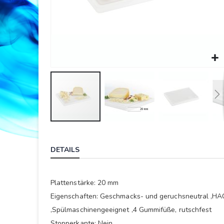
Springe
zum
DETAILS
Anfang
der
Bildergalerie
Plattenstärke: 20 mm
Eigenschaften: Geschmacks- und geruchsneutral ,HAC
,Spülmaschinengeeignet ,4 Gummifüße, rutschfest
Stopperkante: Nein