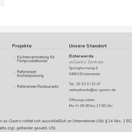
Projekte
Unsere Standort
Elsterwerda
Küchenvermietung für
Filmproduktionen
asGastro Zentrale
Springhornweg 5
Referenzen
04910 Elsterwerda
Küchenplanung
Tel.: 03 53 3 / 23 47
Referenzen Restaurants
verkaufewda@as-gastro.de
Öffnungszeiten:
Mo-Fr 09:00 bis 17:00 Uhr
 as-Gastro richtet sich ausschließlich an Unternehmen (iSd. § 14 Abs. 1 BGB
etto zzgl. geltender gesetzl. USt.