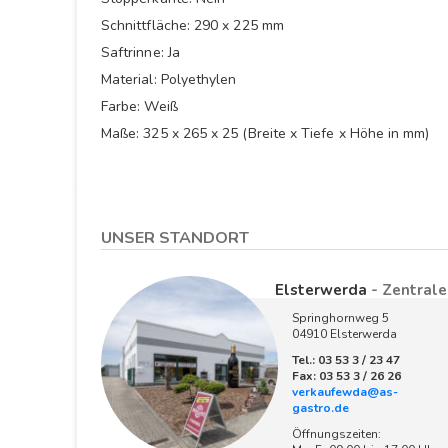
Schnittfläche: 290 x 225 mm
Saftrinne: Ja
Material: Polyethylen
Farbe: Weiß
Maße: 325 x 265 x 25 (Breite x Tiefe x Höhe in mm)
UNSER STANDORT
Elsterwerda
- Zentrale
Springhornweg 5
04910 Elsterwerda
Tel.: 03 53 3 / 23 47
Fax: 03 53 3 / 26 26
verkaufewda@as-
gastro.de
Öffnungszeiten: