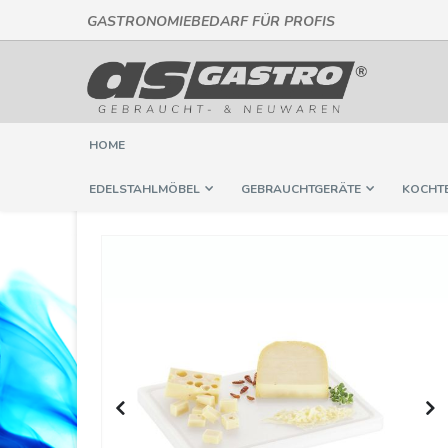
GASTRONOMIEBEDARF FÜR PROFIS
Direkt
zum
Inhalt
HOME
EDELSTAHLMÖBEL
GEBRAUCHTGERÄTE
KOCHT
Springe
zum
Ende
der
Bildergalerie