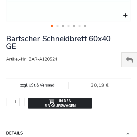
Springe
Bartscher Schneidbrett 60x40
zum
Anfang
GE
der
Bildergalerie
Artikel-Nr.: BAR-A120524
30,19 €
zzgl. USt. & Versand
IN DEN
EINKAUFSWAGEN
DETAILS