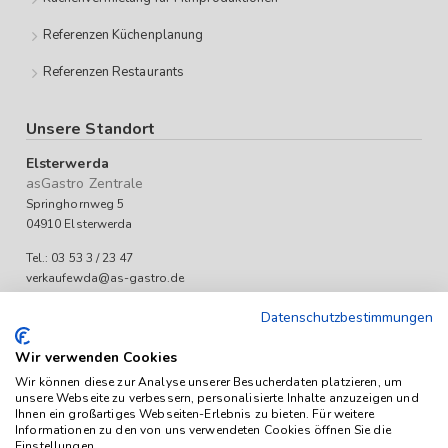
Referenzen Küchenplanung
Referenzen Restaurants
Unsere Standort
Elsterwerda
asGastro Zentrale
Springhornweg 5
04910 Elsterwerda
Tel.: 03 53 3 / 23 47
verkaufewda@as-gastro.de
Öffnungszeiten:
Datenschutzbestimmungen
Mo-Fr 09:00 bis 17:00 Uhr
Wir verwenden Cookies
Wir können diese zur Analyse unserer Besucherdaten platzieren, um
unsere Webseite zu verbessern, personalisierte Inhalte anzuzeigen und
Ihnen ein großartiges Webseiten-Erlebnis zu bieten. Für weitere
Informationen zu den von uns verwendeten Cookies öffnen Sie die
Einstellungen.