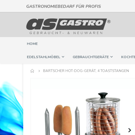
GASTRONOMIEBEDARF FÜR PROFIS
Direkt
zum
Inhalt
HOME
EDELSTAHLMÖBEL
GEBRAUCHTGERÄTE
KOCHT
BARTSCHER HOT-DOG-GERÄT, 4 TOASTSTANGEN
Springe
zum
Ende
der
Bildergalerie