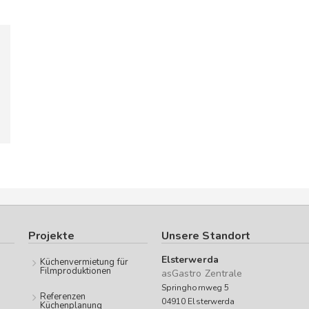
Projekte
Unsere Standort
Elsterwerda
Küchenvermietung für
Filmproduktionen
asGastro Zentrale
Springhornweg 5
Referenzen
04910 Elsterwerda
Küchenplanung