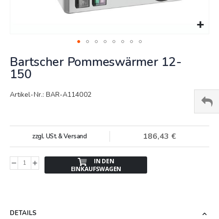
Springe
Bartscher Pommeswärmer 12-
zum
Anfang
150
der
Bildergalerie
Artikel-Nr.: BAR-A114002
186,43 €
zzgl. USt. & Versand
IN DEN
EINKAUFSWAGEN
DETAILS