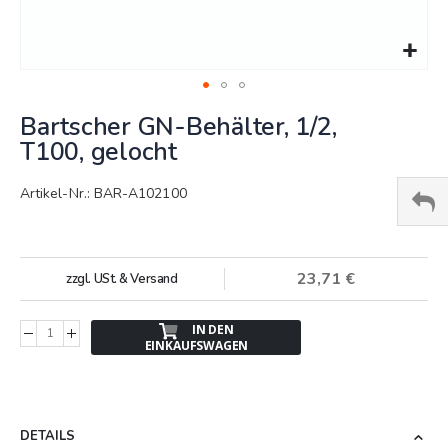
Springe
Bartscher GN-Behälter, 1/2,
zum
Anfang
T100, gelocht
der
Bildergalerie
Artikel-Nr.: BAR-A102100
23,71 €
zzgl. USt. & Versand
IN DEN
EINKAUFSWAGEN
DETAILS