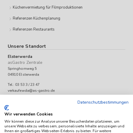
Küchenvermietung für Filmproduktionen
Referenzen Küchenplanung
Referenzen Restaurants
Unsere Standort
Elsterwerda
asGastro Zentrale
Springhornweg 5
04910 Elsterwerda
Tel.: 03 53 3 / 23 47
verkaufewda@as-gastro.de
Öffnungszeiten:
Datenschutzbestimmungen
Mo-Fr 09:00 bis 17:00 Uhr
Wir verwenden Cookies
Wir können diese zur Analyse unserer Besucherdaten platzieren, um
unsere Webseite zu verbessern, personalisierte Inhalte anzuzeigen und
Ihnen ein großartiges Webseiten-Erlebnis zu bieten. Für weitere