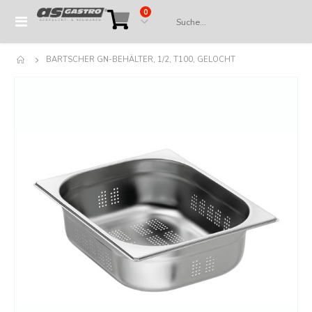
Artikel
0
Navigation
Cart
umschalten
BARTSCHER GN-BEHÄLTER, 1/2, T100, GELOCHT
Springe
zum
Ende
der
Bildergalerie