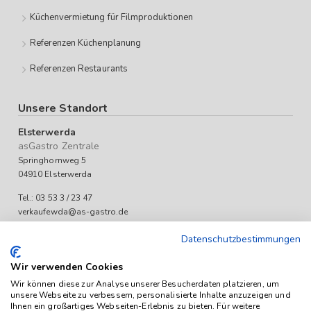
Küchenvermietung für Filmproduktionen
Referenzen Küchenplanung
Referenzen Restaurants
Unsere Standort
Elsterwerda
asGastro Zentrale
Springhornweg 5
04910 Elsterwerda
Tel.: 03 53 3 / 23 47
verkaufewda@as-gastro.de
Öffnungszeiten:
Datenschutzbestimmungen
Mo-Fr 09:00 bis 17:00 Uhr
Wir verwenden Cookies
Wir können diese zur Analyse unserer Besucherdaten platzieren, um
unsere Webseite zu verbessern, personalisierte Inhalte anzuzeigen und
Ihnen ein großartiges Webseiten-Erlebnis zu bieten. Für weitere