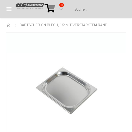
Artikel
0
Navigation
Cart
umschalten
BARTSCHER GN BLECH, 1/2 MIT VERSTÄRKTEM RAND
Springe
zum
Ende
der
Bildergalerie