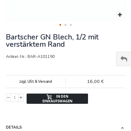
Springe
Bartscher GN Blech, 1/2 mit
zum
Anfang
verstärktem Rand
der
Bildergalerie
Artikel-Nr.: BAR-A101190
16,00 €
zzgl. USt. & Versand
IN DEN
EINKAUFSWAGEN
DETAILS