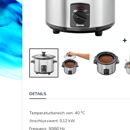
Springe
zum
DETAILS
Anfang
der
Bildergalerie
Temperaturbereich von: 40 °C
Anschlusswert: 0,12 kW
Frequenz: 50/60 Hz