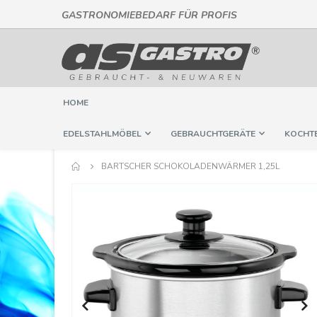
GASTRONOMIEBEDARF FÜR PROFIS
Direkt
zum
Inhalt
HOME
EDELSTAHLMÖBEL
GEBRAUCHTGERÄTE
KOCHT
BARTSCHER SCHOKOLADENWÄRMER 1,25L
Springe
zum
Ende
der
Bildergalerie