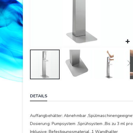
Springe
zum
DETAILS
Anfang
der
Bildergalerie
Auffangbehälter: Abnehmbar ,Spülmaschinengeeignet
Dosierung: Pumpsystem ,Sprühsystem ,Bis zu 3 ml pr
Inklusive: Befestigungsmaterial ,1 Wandhalter