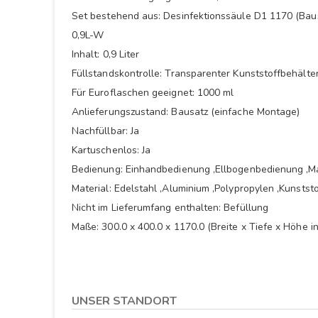
Set bestehend aus: Desinfektionssäule D1 1170 (Baus
0,9L-W
Inhalt: 0,9 Liter
Füllstandskontrolle: Transparenter Kunststoffbehälte
Für Euroflaschen geeignet: 1000 ml
Anlieferungszustand: Bausatz (einfache Montage)
Nachfüllbar: Ja
Kartuschenlos: Ja
Bedienung: Einhandbedienung ,Ellbogenbedienung ,M
Material: Edelstahl ,Aluminium ,Polypropylen ,Kunstst
Nicht im Lieferumfang enthalten: Befüllung
Maße: 300.0 x 400.0 x 1170.0 (Breite x Tiefe x Höhe i
UNSER STANDORT