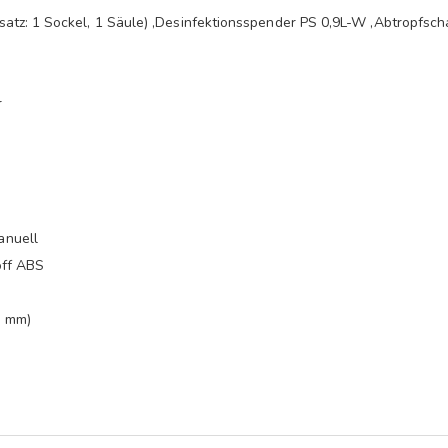
atz: 1 Sockel, 1 Säule) ,Desinfektionsspender PS 0,9L-W ,Abtropfsch
r
anuell
off ABS
n mm)