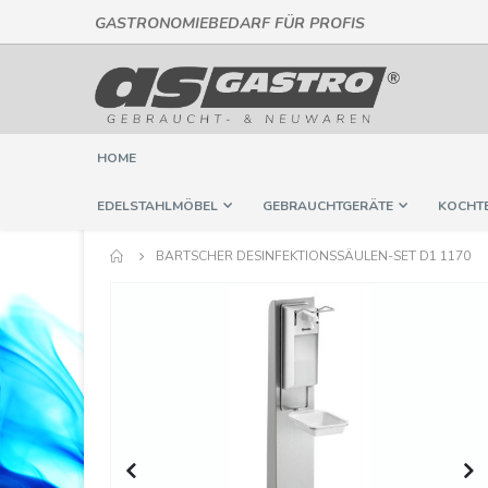
GASTRONOMIEBEDARF FÜR PROFIS
Direkt
zum
Inhalt
HOME
EDELSTAHLMÖBEL
GEBRAUCHTGERÄTE
KOCHT
BARTSCHER DESINFEKTIONSSÄULEN-SET D1 1170
Springe
zum
Ende
der
Bildergalerie