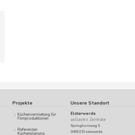
Projekte
Unsere Standort
Elsterwerda
Küchenvermietung für
Filmproduktionen
asGastro Zentrale
Springhornweg 5
Referenzen
04910 Elsterwerda
Küchenplanung