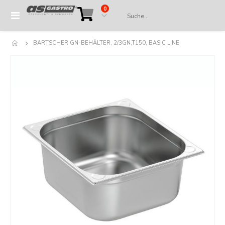
Artikel
0
Navigation
Cart
umschalten
BARTSCHER GN-BEHÄLTER, 2/3GN,T150, BASIC LINE
Springe
zum
Ende
der
Bildergalerie