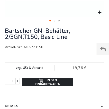
Springe
Bartscher GN-Behälter,
zum
Anfang
2/3GN,T150, Basic Line
der
Bildergalerie
Artikel-Nr.: BAR-723150
19,76 €
zzgl. USt. & Versand
IN DEN
EINKAUFSWAGEN
DETAILS