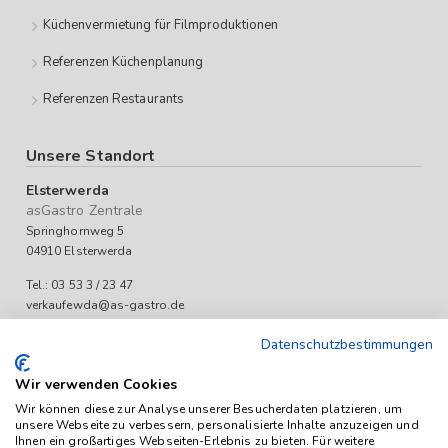
Küchenvermietung für Filmproduktionen
Referenzen Küchenplanung
Referenzen Restaurants
Unsere Standort
Elsterwerda
asGastro Zentrale
Springhornweg 5
04910 Elsterwerda
Tel.: 03 53 3 / 23 47
verkaufewda@as-gastro.de
Öffnungszeiten:
Datenschutzbestimmungen
Mo-Fr 09:00 bis 17:00 Uhr
Wir verwenden Cookies
Wir können diese zur Analyse unserer Besucherdaten platzieren, um
unsere Webseite zu verbessern, personalisierte Inhalte anzuzeigen und
Ihnen ein großartiges Webseiten-Erlebnis zu bieten. Für weitere