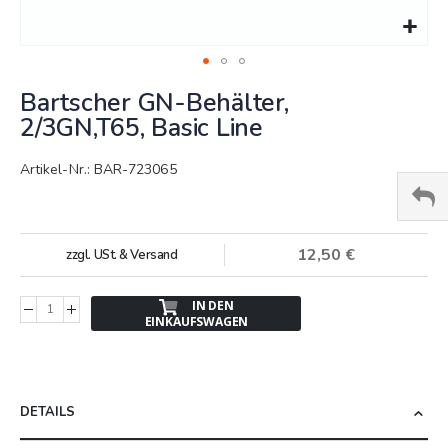
Springe
Bartscher GN-Behälter,
zum
Anfang
2/3GN,T65, Basic Line
der
Bildergalerie
Artikel-Nr.: BAR-723065
12,50 €
zzgl. USt. & Versand
IN DEN
EINKAUFSWAGEN
DETAILS