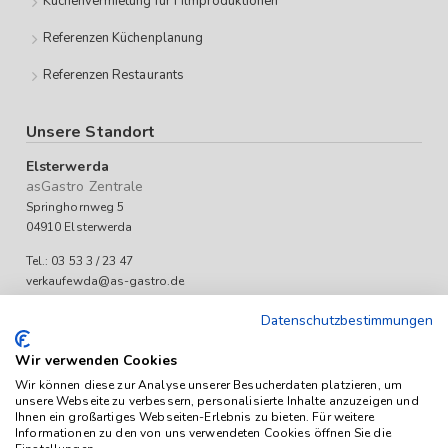
Küchenvermietung für Filmproduktionen
Referenzen Küchenplanung
Referenzen Restaurants
Unsere Standort
Elsterwerda
asGastro Zentrale
Springhornweg 5
04910 Elsterwerda
Tel.: 03 53 3 / 23 47
verkaufewda@as-gastro.de
Öffnungszeiten:
Datenschutzbestimmungen
Mo-Fr 09:00 bis 17:00 Uhr
Wir verwenden Cookies
Wir können diese zur Analyse unserer Besucherdaten platzieren, um
unsere Webseite zu verbessern, personalisierte Inhalte anzuzeigen und
Ihnen ein großartiges Webseiten-Erlebnis zu bieten. Für weitere
Informationen zu den von uns verwendeten Cookies öffnen Sie die