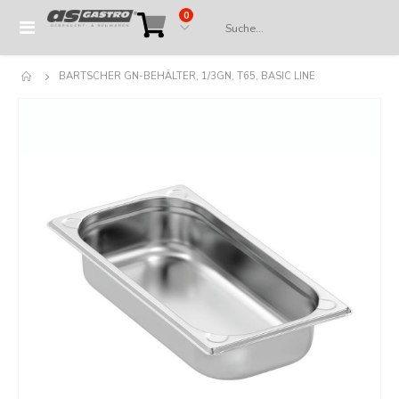
Artikel
0
Navigation
Cart
umschalten
BARTSCHER GN-BEHÄLTER, 1/3GN, T65, BASIC LINE
Springe
zum
Ende
der
Bildergalerie