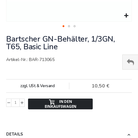
Springe
Bartscher GN-Behälter, 1/3GN,
zum
Anfang
T65, Basic Line
der
Bildergalerie
Artikel-Nr.: BAR-713065
10,50 €
zzgl. USt. & Versand
IN DEN
EINKAUFSWAGEN
DETAILS