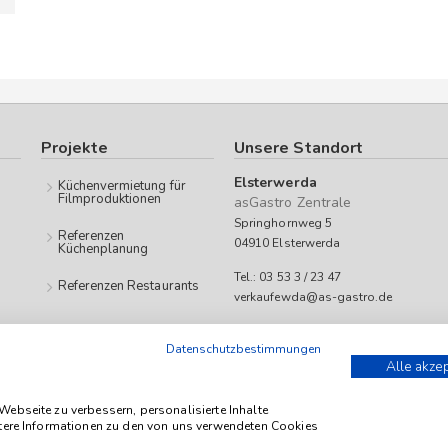
Projekte
Unsere Standort
Elsterwerda
Küchenvermietung für
Filmproduktionen
asGastro Zentrale
Springhornweg 5
Referenzen
04910 Elsterwerda
Küchenplanung
Tel.: 03 53 3 / 23 47
Referenzen Restaurants
verkaufewda@as-gastro.de
Öffnungszeiten:
Datenschutzbestimmungen
Mo-Fr 09:00 bis 17:00 Uhr
Alle akze
 as-Gastro richtet sich ausschließlich an Unternehmen (iSd. § 14 Abs. 1 BGB
ebseite zu verbessern, personalisierte Inhalte
itere Informationen zu den von uns verwendeten Cookies
etto zzgl. geltender gesetzl. USt.