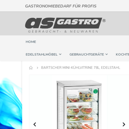
GASTRONOMIEBEDARF FÜR PROFIS
Direkt
zum
Inhalt
HOME
EDELSTAHLMÖBEL
GEBRAUCHTGERÄTE
KOCHT
BARTSCHER MINI-KÜHLVITRINE 78L, EDELSTAHL
Springe
zum
Ende
der
Bildergalerie