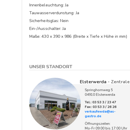
Innenbeleuchtung: Ja
Tauwasserverdunstung: Ja
Sicherheitsglas: Nein
Ein-/Ausschalter: Ja
Maße: 430 x 390 x 986 (Breite x Tiefe x Höhe in mm)
UNSER STANDORT
Elsterwerda
- Zentrale
Springhornweg 5
04910 Elsterwerda
Tel.: 03 53 3 / 23 47
Fax: 03 53 3 / 26 26
verkaufewda@as-
gastro.de
Öffnungszeiten:
Mo-Fr 09:00 bis 17:00 Uhr