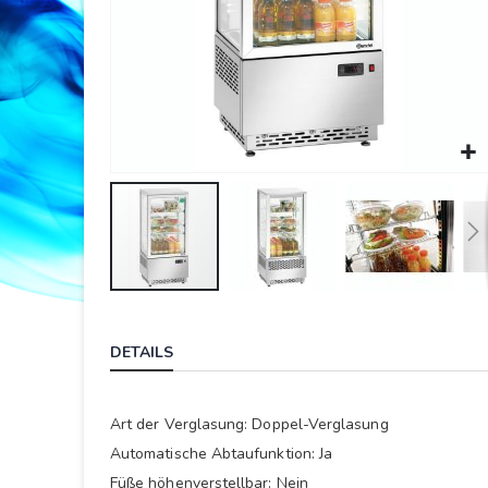
Springe
zum
DETAILS
Anfang
der
Bildergalerie
Art der Verglasung: Doppel-Verglasung
Automatische Abtaufunktion: Ja
Füße höhenverstellbar: Nein