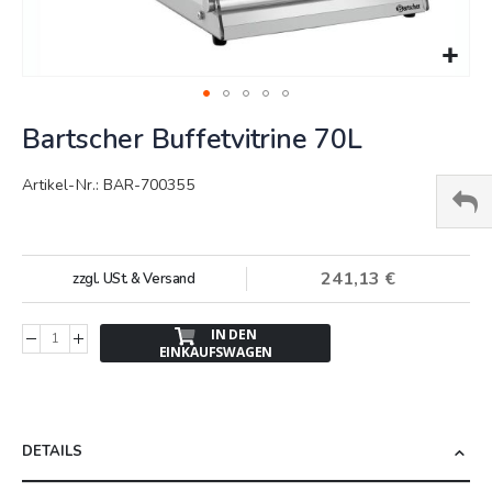
Springe
Bartscher Buffetvitrine 70L
zum
Anfang
der
Artikel-Nr.: BAR-700355
Bildergalerie
241,13 €
zzgl. USt. & Versand
IN DEN
EINKAUFSWAGEN
DETAILS