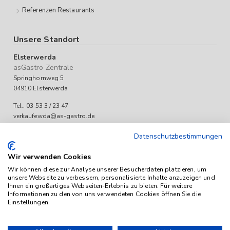
Referenzen Restaurants
Unsere Standort
Elsterwerda
asGastro Zentrale
Springhornweg 5
04910 Elsterwerda
Tel.: 03 53 3 / 23 47
verkaufewda@as-gastro.de
Öffnungszeiten:
Datenschutzbestimmungen
Mo-Fr 09:00 bis 17:00 Uhr
Wir verwenden Cookies
Wir können diese zur Analyse unserer Besucherdaten platzieren, um
unsere Webseite zu verbessern, personalisierte Inhalte anzuzeigen und
Ihnen ein großartiges Webseiten-Erlebnis zu bieten. Für weitere
Informationen zu den von uns verwendeten Cookies öffnen Sie die
Einstellungen.
Das Angebot von as-Gastro richtet sich ausschließlich an
Unternehmen (iSd. § 14 Abs. 1 BGB). Alle Preise sind Stückpreise