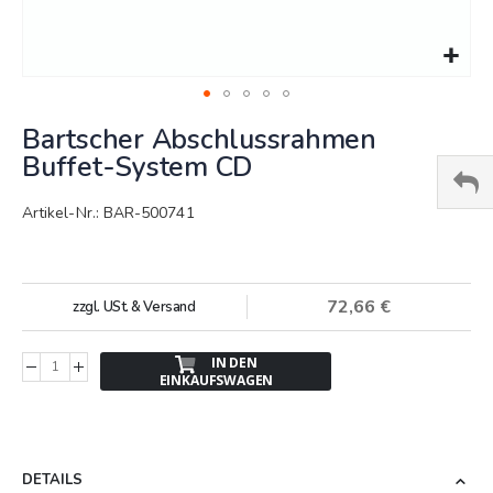
Springe
Bartscher Abschlussrahmen
zum
Anfang
Buffet-System CD
der
Bildergalerie
Artikel-Nr.: BAR-500741
72,66 €
zzgl. USt. & Versand
IN DEN
EINKAUFSWAGEN
DETAILS