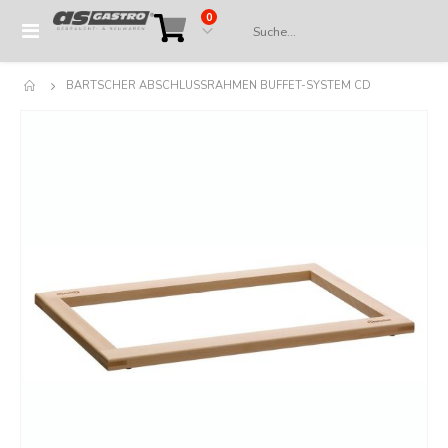
Artikel
0
Navigation
Cart
umschalten
BARTSCHER ABSCHLUSSRAHMEN BUFFET-SYSTEM CD
Springe
zum
Ende
der
Bildergalerie