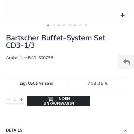
Springe
Bartscher Buffet-System Set
zum
Anfang
CD3-1/3
der
Bildergalerie
Artikel-Nr.: BAR-500738
718,36 €
zzgl. USt. & Versand
IN DEN
EINKAUFSWAGEN
DETAILS