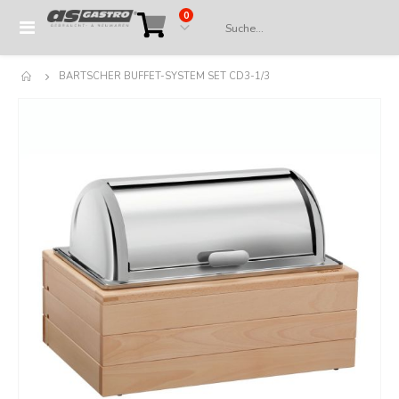
Artikel
0
Navigation
Cart
umschalten
BARTSCHER BUFFET-SYSTEM SET CD3-1/3
Springe
zum
Ende
der
Bildergalerie