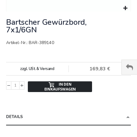
Springe
Bartscher Gewürzbord,
zum
Anfang
7x1/6GN
der
Bildergalerie
Artikel-Nr.: BAR-389140
169,83 €
zzgl. USt. & Versand
IN DEN
EINKAUFSWAGEN
DETAILS