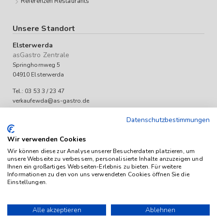
Referenzen Restaurants
Unsere Standort
Elsterwerda
asGastro Zentrale
Springhornweg 5
04910 Elsterwerda
Tel.: 03 53 3 / 23 47
verkaufewda@as-gastro.de
Öffnungszeiten:
Datenschutzbestimmungen
Mo-Fr 09:00 bis 17:00 Uhr
Wir verwenden Cookies
Wir können diese zur Analyse unserer Besucherdaten platzieren, um
unsere Webseite zu verbessern, personalisierte Inhalte anzuzeigen und
Ihnen ein großartiges Webseiten-Erlebnis zu bieten. Für weitere
Informationen zu den von uns verwendeten Cookies öffnen Sie die
Einstellungen.
Das Angebot von as-Gastro richtet sich ausschließlich an
Unternehmen (iSd. § 14 Abs. 1 BGB). Alle Preise sind Stückpreise
Alle akzeptieren
Ablehnen
und verstehen sich netto zzgl. geltender gesetzl. USt.