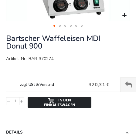
Springe
Bartscher Waffeleisen MDI
zum
Anfang
Donut 900
der
Bildergalerie
Artikel-Nr.: BAR-370274
320,31 €
zzgl. USt. & Versand
IN DEN
EINKAUFSWAGEN
DETAILS