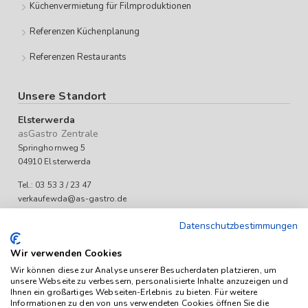
Küchenvermietung für Filmproduktionen
Referenzen Küchenplanung
Referenzen Restaurants
Unsere Standort
Elsterwerda
asGastro Zentrale
Springhornweg 5
04910 Elsterwerda
Tel.: 03 53 3 / 23 47
verkaufewda@as-gastro.de
Öffnungszeiten:
Datenschutzbestimmungen
Mo-Fr 09:00 bis 17:00 Uhr
Wir verwenden Cookies
Wir können diese zur Analyse unserer Besucherdaten platzieren, um
unsere Webseite zu verbessern, personalisierte Inhalte anzuzeigen und
Ihnen ein großartiges Webseiten-Erlebnis zu bieten. Für weitere
Informationen zu den von uns verwendeten Cookies öffnen Sie die