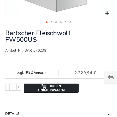
Springe
Bartscher Fleischwolf
zum
Anfang
FW500US
der
Bildergalerie
Artikel-Nr.: BAR-370239
2.229,94 €
zzgl. USt. & Versand
IN DEN
EINKAUFSWAGEN
DETAILS