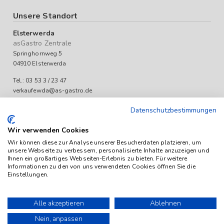
Unsere Standort
Elsterwerda
asGastro Zentrale
Springhornweg 5
04910 Elsterwerda
Tel.: 03 53 3 / 23 47
verkaufewda@as-gastro.de
Öffnungszeiten:
Datenschutzbestimmungen
Mo-Fr 09:00 bis 17:00 Uhr
Wir verwenden Cookies
Wir können diese zur Analyse unserer Besucherdaten platzieren, um
unsere Webseite zu verbessern, personalisierte Inhalte anzuzeigen und
Ihnen ein großartiges Webseiten-Erlebnis zu bieten. Für weitere
Informationen zu den von uns verwendeten Cookies öffnen Sie die
Einstellungen.
Das Angebot von as-Gastro richtet sich ausschließlich an
Unternehmen (iSd. § 14 Abs. 1 BGB). Alle Preise sind Stückpreise
Alle akzeptieren
Ablehnen
und verstehen sich netto zzgl. geltender gesetzl. USt.
Nein, anpassen