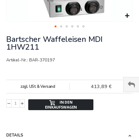
Springe
Bartscher Waffeleisen MDI
zum
Anfang
1HW211
der
Bildergalerie
Artikel-Nr.: BAR-370197
413,89 €
zzgl. USt. & Versand
IN DEN
EINKAUFSWAGEN
DETAILS