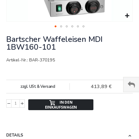
Springe
Bartscher Waffeleisen MDI
zum
Anfang
1BW160-101
der
Bildergalerie
Artikel-Nr.: BAR-370195
413,89 €
zzgl. USt. & Versand
IN DEN
EINKAUFSWAGEN
DETAILS