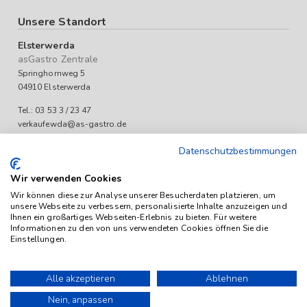
Unsere Standort
Elsterwerda
asGastro Zentrale
Springhornweg 5
04910 Elsterwerda
Tel.: 03 53 3 / 23 47
verkaufewda@as-gastro.de
Öffnungszeiten:
Datenschutzbestimmungen
Mo-Fr 09:00 bis 17:00 Uhr
Wir verwenden Cookies
Wir können diese zur Analyse unserer Besucherdaten platzieren, um
unsere Webseite zu verbessern, personalisierte Inhalte anzuzeigen und
Ihnen ein großartiges Webseiten-Erlebnis zu bieten. Für weitere
Informationen zu den von uns verwendeten Cookies öffnen Sie die
Einstellungen.
Das Angebot von as-Gastro richtet sich ausschließlich an
Unternehmen (iSd. § 14 Abs. 1 BGB). Alle Preise sind Stückpreise
Alle akzeptieren
Ablehnen
und verstehen sich netto zzgl. geltender gesetzl. USt.
Nein, anpassen