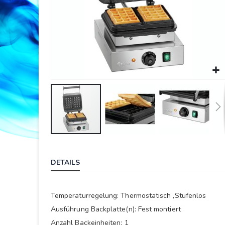
Springe
zum
DETAILS
Anfang
der
Bildergalerie
Temperaturregelung: Thermostatisch ,Stufenlos
Ausführung Backplatte(n): Fest montiert
Anzahl Backeinheiten: 1