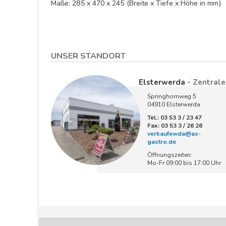
Maße: 285 x 470 x 245 (Breite x Tiefe x Höhe in mm)
UNSER STANDORT
Elsterwerda
- Zentrale
Springhornweg 5
04910 Elsterwerda
Tel.: 03 53 3 / 23 47
Fax: 03 53 3 / 26 26
verkaufewda@as-
gastro.de
Öffnungszeiten:
Mo-Fr 09:00 bis 17:00 Uhr