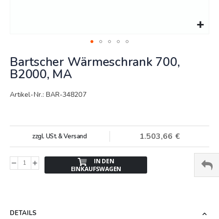
Springe
Bartscher Wärmeschrank 700,
zum
Anfang
B2000, MA
der
Bildergalerie
Artikel-Nr.: BAR-348207
1.503,66 €
zzgl. USt. & Versand
IN DEN
EINKAUFSWAGEN
DETAILS