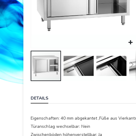
Springe
zum
DETAILS
Anfang
der
Bildergalerie
Eigenschaften: 40 mm abgekantet ,Füße aus Vierkantr
Türanschlag wechselbar: Nein
Zwischenböden höhenverstellbar: Ja