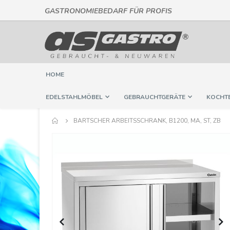
GASTRONOMIEBEDARF FÜR PROFIS
Direkt
zum
Inhalt
HOME
EDELSTAHLMÖBEL
GEBRAUCHTGERÄTE
KOCHT
BARTSCHER ARBEITSSCHRANK, B1200, MA, ST, ZB
Springe
zum
Ende
der
Bildergalerie