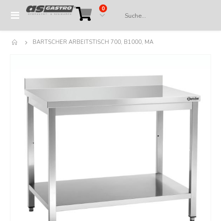
Artikel
0
Navigation
Cart
umschalten
BARTSCHER ARBEITSTISCH 700, B1000, MA
Springe
zum
Ende
der
Bildergalerie