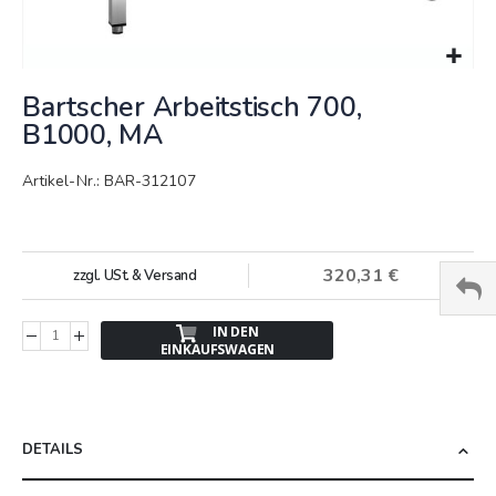
Springe
Bartscher Arbeitstisch 700,
zum
Anfang
B1000, MA
der
Bildergalerie
Artikel-Nr.: BAR-312107
320,31 €
zzgl. USt. & Versand
IN DEN
EINKAUFSWAGEN
DETAILS