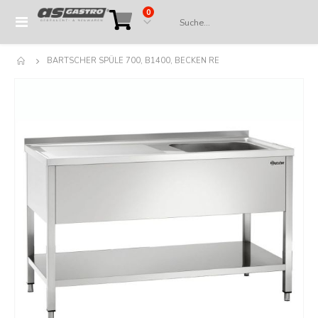
Artikel
0
Navigation
Cart
umschalten
BARTSCHER SPÜLE 700, B1400, BECKEN RE
Springe
zum
Ende
der
Bildergalerie